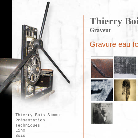
Thierry Bo
Graveur
Gravure eau fo
Thierry Bois-Simon
Présentation
Techniques
Lino
Bois